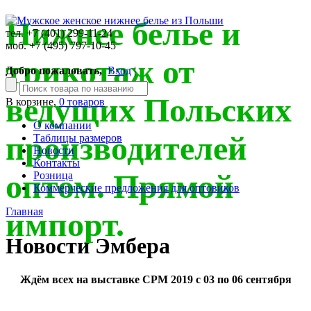
Нижнее белье и
тел. +7 (401) 299-11-24
моб. +7 (495) 797-10-45
трикотаж от
Добро пожаловать,
Вход
|
ведущих Польских
В корзине,
0 товаров
О компании
производителей
Таблицы размеров
Новости
Контакты
оптом. Прямой
Розница
Коммерческие предложения для оптовиков
Главная
импорт.
Новости Эмбера
Ждём всех на выставке CPM 2019 с 03 по 06 сентября