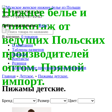
Нижнее белье и
тел. +7 (401) 299-11-24
моб. +7 (495) 797-10-45
трикотаж от
Добро пожаловать,
Вход
|
ведущих Польских
В корзине,
0 товаров
О компании
производителей
Таблицы размеров
Новости
Контакты
оптом. Прямой
Розница
Коммерческие предложения для оптовиков
Главная
»
Детское.
»
Пижамы детские.
импорт.
Пижамы детские.
Бренд
Размер
Цвет