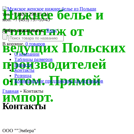
Нижнее белье и
тел. +7 (401) 299-11-24
моб. +7 (495) 797-10-45
трикотаж от
Добро пожаловать,
Вход
|
ведущих Польских
В корзине,
0 товаров
О компании
производителей
Таблицы размеров
Новости
Контакты
оптом. Прямой
Розница
Коммерческие предложения для оптовиков
Главная
» Контакты
импорт.
Контакты
ООО ""Эмбера"