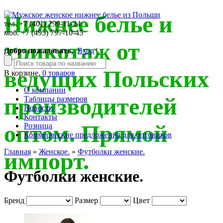
Нижнее белье и
тел. +7 (401) 299-11-24
моб. +7 (495) 797-10-45
трикотаж от
Добро пожаловать,
Вход
|
ведущих Польских
В корзине,
0 товаров
О компании
производителей
Таблицы размеров
Новости
Контакты
оптом. Прямой
Розница
Коммерческие предложения для оптовиков
Главная
»
Женское.
»
Футболки женские.
импорт.
Футболки женские.
Бренд
Размер
Цвет