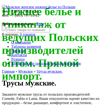
Нижнее белье и
тел. +7 (401) 299-11-24
моб. +7 (495) 797-10-45
трикотаж от
Добро пожаловать,
Вход
|
ведущих Польских
В корзине,
0 товаров
О компании
производителей
Таблицы размеров
Новости
Контакты
оптом. Прямой
Розница
Коммерческие предложения для оптовиков
Главная
»
Мужское
»
Трусы мужские.
импорт.
Трусы мужские.
Закажите мужские трусы от польских производителей
Cornette, Fabio и Lama. Ваши покупатели оценят качество их
продукции – белье дышащее, комфортное и эластичное,