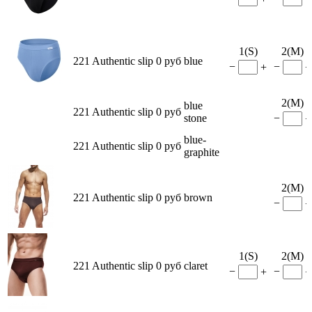
1(S)
2(M)
221 Authentic slip
0 руб
blue
−
−
+
+
2(M)
blue
221 Authentic slip
0 руб
stone
−
+
blue-
221 Authentic slip
0 руб
graphite
2(M)
221 Authentic slip
0 руб
brown
−
+
1(S)
2(M)
221 Authentic slip
0 руб
claret
−
−
+
+