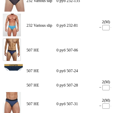
232 Various slip
0 руб
232-135
2(M)
232 Various slip
0 руб
232-81
−
+
507 HE
0 руб
507-06
507 HE
0 руб
507-24
2(M)
507 HE
0 руб
507-28
−
+
2(M)
507 HE
0 руб
507-31
−
+