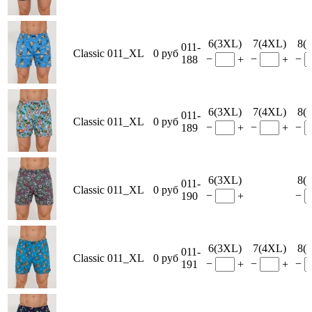
6(3XL)
7(4XL)
8(
011-
Classic 011_XL
0 руб
−
−
−
188
+
+
6(3XL)
7(4XL)
8(
011-
Classic 011_XL
0 руб
−
−
−
189
+
+
6(3XL)
8(
011-
Classic 011_XL
0 руб
−
−
190
+
6(3XL)
7(4XL)
8(
011-
Classic 011_XL
0 руб
−
−
−
191
+
+