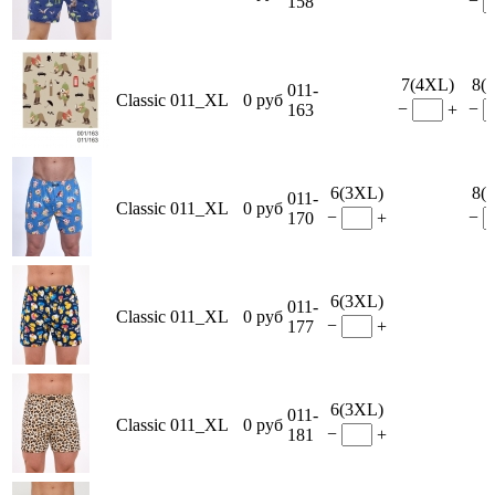
−
158
7(4XL)
8(
011-
Classic 011_XL
0 руб
−
−
163
+
6(3XL)
8(
011-
Classic 011_XL
0 руб
−
−
170
+
6(3XL)
011-
Classic 011_XL
0 руб
−
177
+
6(3XL)
011-
Classic 011_XL
0 руб
−
181
+