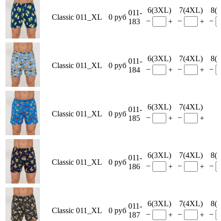
6(3XL)
7(4XL)
8(
011-
Classic 011_XL
0 руб
−
−
−
183
+
+
6(3XL)
7(4XL)
8(
011-
Classic 011_XL
0 руб
−
−
−
184
+
+
6(3XL)
7(4XL)
011-
Classic 011_XL
0 руб
−
−
185
+
+
6(3XL)
7(4XL)
8(
011-
Classic 011_XL
0 руб
−
−
−
186
+
+
6(3XL)
7(4XL)
8(
011-
Classic 011_XL
0 руб
−
−
−
187
+
+