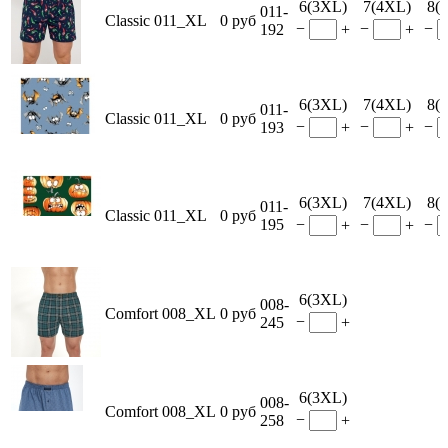
6(3XL)
7(4XL)
8(
011-
Classic 011_XL
0 руб
−
−
−
192
+
+
6(3XL)
7(4XL)
8(
011-
Classic 011_XL
0 руб
−
−
−
193
+
+
6(3XL)
7(4XL)
8(
011-
Classic 011_XL
0 руб
195
−
−
−
+
+
6(3XL)
008-
Comfort 008_XL
0 руб
−
245
+
6(3XL)
008-
Comfort 008_XL
0 руб
−
258
+