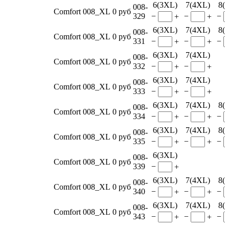
6(3XL)
7(4XL)
8(
008-
Comfort 008_XL
0 руб
329
−
−
−
+
+
6(3XL)
7(4XL)
8(
008-
Comfort 008_XL
0 руб
331
−
−
−
+
+
6(3XL)
7(4XL)
008-
Comfort 008_XL
0 руб
332
−
−
+
+
6(3XL)
7(4XL)
008-
Comfort 008_XL
0 руб
333
−
−
+
+
6(3XL)
7(4XL)
8(
008-
Comfort 008_XL
0 руб
334
−
−
−
+
+
6(3XL)
7(4XL)
8(
008-
Comfort 008_XL
0 руб
335
−
−
−
+
+
6(3XL)
008-
Comfort 008_XL
0 руб
339
−
+
6(3XL)
7(4XL)
8(
008-
Comfort 008_XL
0 руб
340
−
−
−
+
+
6(3XL)
7(4XL)
8(
008-
Comfort 008_XL
0 руб
343
−
−
−
+
+