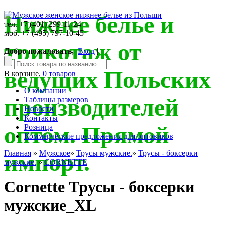
Нижнее белье и
тел. +7 (401) 299-11-24
моб. +7 (495) 797-10-45
трикотаж от
Добро пожаловать,
Вход
|
ведущих Польских
В корзине,
0 товаров
О компании
производителей
Таблицы размеров
Новости
Контакты
оптом. Прямой
Розница
Коммерческие предложения для оптовиков
Главная
»
Мужское
»
Трусы мужские.
»
Трусы - боксерки
импорт.
мужские.
»
CORNETTE
Cornette Трусы - боксерки
мужские_XL