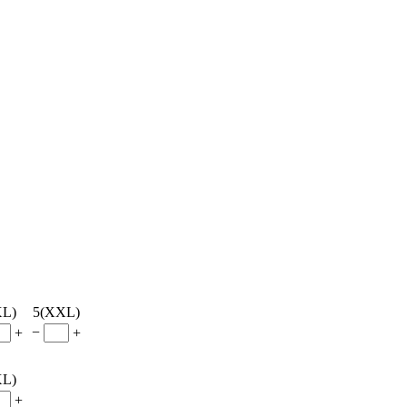
XL)
5(XXL)
−
+
+
XL)
+