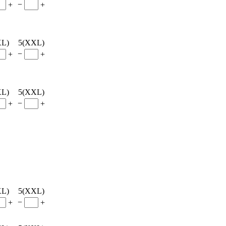
−
+
+
XL)
5(XXL)
−
+
+
XL)
5(XXL)
−
+
+
XL)
5(XXL)
−
+
+