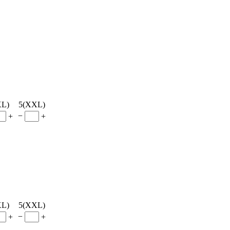
XL)
5(XXL)
−
+
+
XL)
5(XXL)
−
+
+