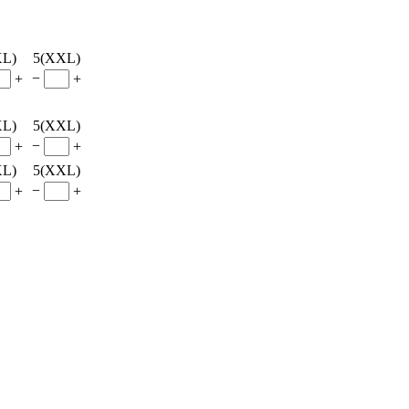
XL)
5(XXL)
−
+
+
XL)
5(XXL)
−
+
+
XL)
5(XXL)
−
+
+