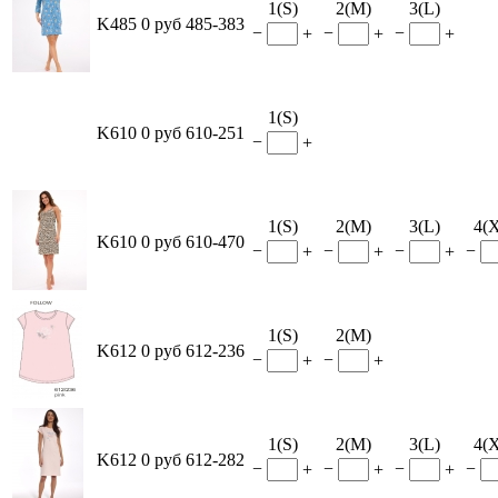
1(S)
2(M)
3(L)
K485
0 руб
485-383
−
−
−
+
+
+
1(S)
K610
0 руб
610-251
−
+
1(S)
2(M)
3(L)
4(
K610
0 руб
610-470
−
−
−
−
+
+
+
1(S)
2(M)
K612
0 руб
612-236
−
−
+
+
1(S)
2(M)
3(L)
4(
K612
0 руб
612-282
−
−
−
−
+
+
+