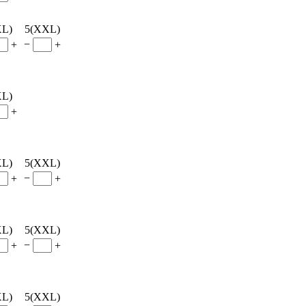
XL)
5(XXL)
−
+
+
XL)
+
XL)
5(XXL)
−
+
+
XL)
5(XXL)
−
+
+
XL)
5(XXL)