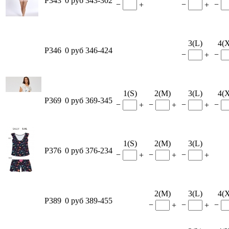
P343
0 руб
343-302
−
−
−
+
+
3(L)
4(
P346
0 руб
346-424
−
−
+
1(S)
2(M)
3(L)
4(
P369
0 руб
369-345
−
−
−
−
+
+
+
1(S)
2(M)
3(L)
P376
0 руб
376-234
−
−
−
+
+
+
2(M)
3(L)
4(
P389
0 руб
389-455
−
−
−
+
+