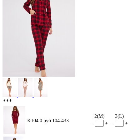
***
2(M)
3(L)
K104
0 руб
104-433
−
−
+
+