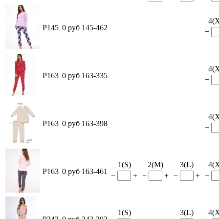
4(
P145
0 руб
145-462
−
4(
P163
0 руб
163-335
−
4(
P163
0 руб
163-398
−
1(S)
2(M)
3(L)
4(
P163
0 руб
163-461
−
−
−
−
+
+
+
1(S)
3(L)
4(