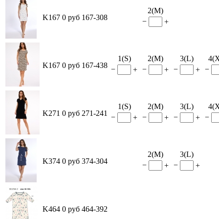
2(M)
K167
0 руб
167-308
−
+
1(S)
2(M)
3(L)
4(
K167
0 руб
167-438
−
−
−
−
+
+
+
1(S)
2(M)
3(L)
4(
K271
0 руб
271-241
−
−
−
−
+
+
+
2(M)
3(L)
K374
0 руб
374-304
−
−
+
+
K464
0 руб
464-392