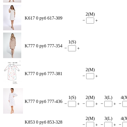
2(M)
K617
0 руб
617-309
−
+
1(S)
K777
0 руб
777-354
−
+
2(M)
K777
0 руб
777-381
−
+
1(S)
2(M)
3(L)
4(
K777
0 руб
777-436
−
−
−
−
+
+
+
2(M)
3(L)
4(
K853
0 руб
853-328
−
−
−
+
+