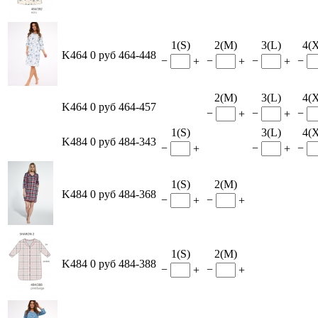
1(S)
2(M)
3(L)
4(
K464
0 руб
464-448
−
−
−
−
+
+
+
2(M)
3(L)
4(
K464
0 руб
464-457
−
−
−
+
+
1(S)
3(L)
4(
K484
0 руб
484-343
−
−
−
+
+
1(S)
2(M)
K484
0 руб
484-368
−
−
+
+
1(S)
2(M)
K484
0 руб
484-388
−
−
+
+