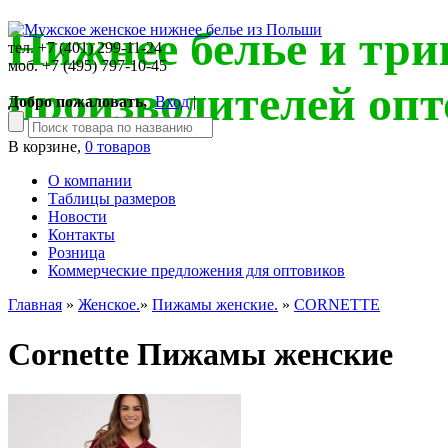
Нижнее белье и три
тел. +7 (401) 299-11-24
моб. +7 (495) 797-10-45
производителей опт
Добро пожаловать,
Вход
|
В корзине,
0 товаров
О компании
Таблицы размеров
Новости
Контакты
Розница
Коммерческие предложения для оптовиков
Главная
»
Женское.
»
Пижамы женские.
»
CORNETTE
Cornette Пижамы женские