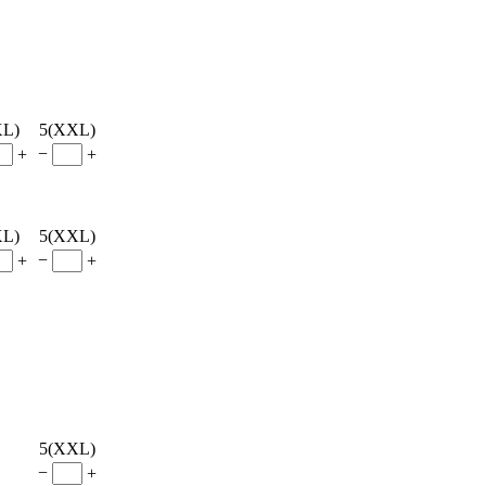
XL)
5(XXL)
−
+
+
XL)
5(XXL)
−
+
+
5(XXL)
−
+