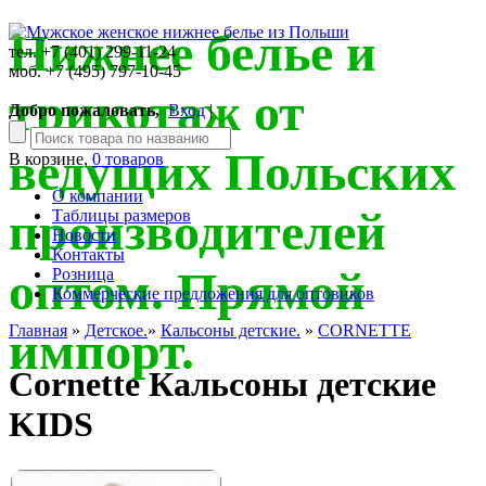
Нижнее белье и
тел. +7 (401) 299-11-24
моб. +7 (495) 797-10-45
трикотаж от
Добро пожаловать,
Вход
|
ведущих Польских
В корзине,
0 товаров
О компании
производителей
Таблицы размеров
Новости
Контакты
оптом. Прямой
Розница
Коммерческие предложения для оптовиков
Главная
»
Детское.
»
Кальсоны детские.
»
CORNETTE
импорт.
Cornette Кальсоны детские
KIDS