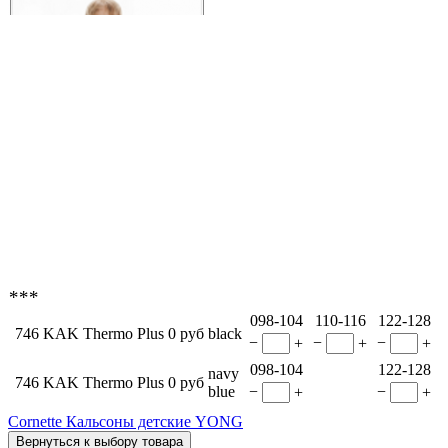
***
098-104
110-116
122-128
746 KAK Thermo Plus
0 руб
black
−
−
−
+
+
+
098-104
122-128
navy
746 KAK Thermo Plus
0 руб
blue
−
−
+
+
Cornette Кальсоны детские YONG