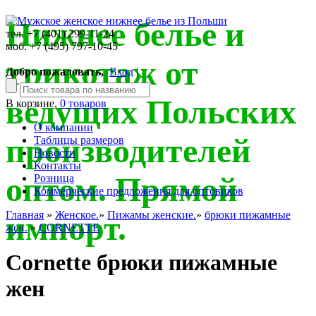
Нижнее белье и
тел. +7 (401) 299-11-24
моб. +7 (495) 797-10-45
трикотаж от
Добро пожаловать,
Вход
|
ведущих Польских
В корзине,
0 товаров
О компании
производителей
Таблицы размеров
Новости
Контакты
оптом. Прямой
Розница
Коммерческие предложения для оптовиков
Главная
»
Женское.
»
Пижамы женские.
»
брюки пижамные
импорт.
жен.
»
CORNETTE
Cornette брюки пижамные
жен