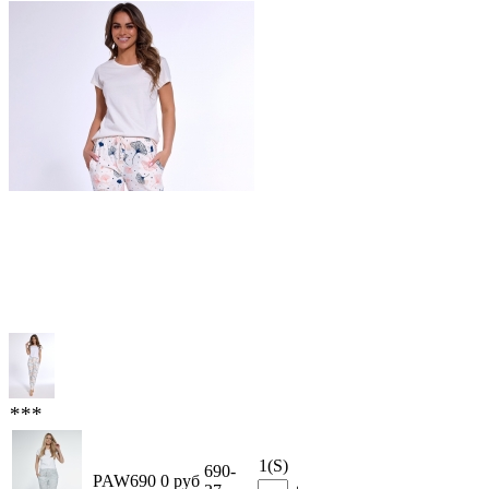
***
1(S)
690-
PAW690
0 руб